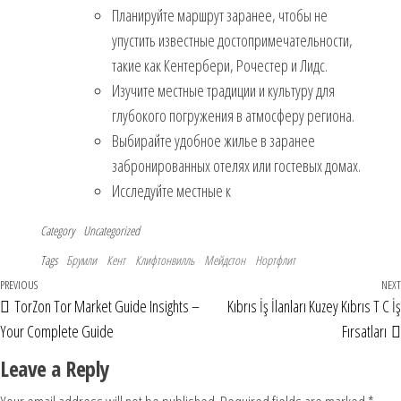
Планируйте маршрут заранее, чтобы не
упустить известные достопримечательности,
такие как Кентербери, Рочестер и Лидс.
Изучите местные традиции и культуру для
глубокого погружения в атмосферу региона.
Выбирайте удобное жилье в заранее
забронированных отелях или гостевых домах.
Исследуйте местные к
Category
Uncategorized
Tags
Брумли
Кент
Клифтонвилль
Мейдстон
Нортфлит
PREVIOUS
NEXT
TorZon Tor Market Guide Insights –
Kıbrıs İş İlanları Kuzey Kıbrıs T C İş
Your Complete Guide
Fırsatları
Leave a Reply