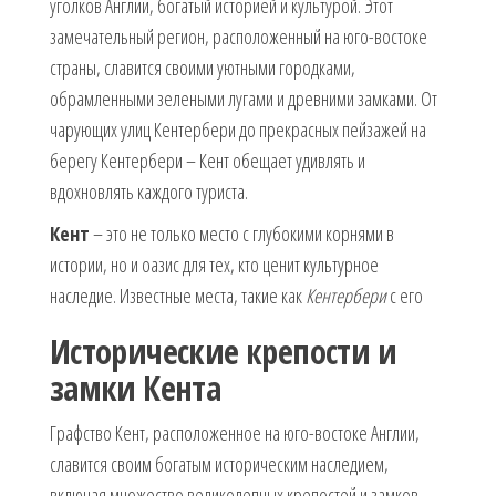
уголков Англии, богатый историей и культурой. Этот
замечательный регион, расположенный на юго-востоке
страны, славится своими уютными городками,
обрамленными зелеными лугами и древними замками. От
чарующих улиц Кентербери до прекрасных пейзажей на
берегу Кентербери – Кент обещает удивлять и
вдохновлять каждого туриста.
Кент
– это не только место с глубокими корнями в
истории, но и оазис для тех, кто ценит культурное
наследие. Известные места, такие как
Кентербери
с его
Исторические крепости и
замки Кента
Графство Кент, расположенное на юго-востоке Англии,
славится своим богатым историческим наследием,
включая множество великолепных крепостей и замков.