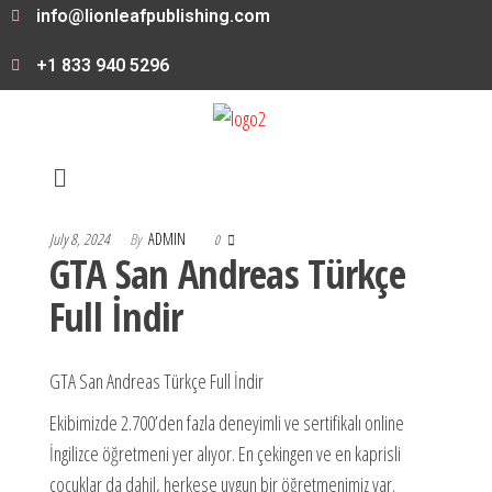
info@lionleafpublishing.com
+1 833 940 5296
July 8, 2024
By
ADMIN
0
GTA San Andreas Türkçe
Full İndir
GTA San Andreas Türkçe Full İndir
Ekibimizde 2.700’den fazla deneyimli ve sertifikalı online
İngilizce öğretmeni yer alıyor. En çekingen ve en kaprisli
çocuklar da dahil, herkese uygun bir öğretmenimiz var.