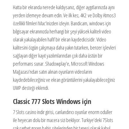
Hatta bir ekranda nerede kaldıysanız, diğer aygıtlarınızda aynı
yerden izlemeye devam edin. Ve ilk kez, 4K2 ve Dolby Atmos3
özellikli filmleri Mac’inizden izleyin. Bandicam, windows için
bilgisayar ekranınızda herhangi bir şeyi yüksek kaliteli video
olarak yakalayabilen hafif bir ekran kaydedicisidir. Video
kalitesini özgün çalışmaya daha yakın tutarken, benzer işlevleri
sağlayan diğer kayıt yazılımlarından çok daha üstün bir
performans sunar. Shadowplay’e, Microsoft Windows
Mağazası’ndan satın alınan oyunların videolarını
kaydedebileceğiniz ve ekran görüntülerini yakalayabileceğiniz
UWP desteği eklendi.
Classic 777 Slots Windows için
7 Slots casino indir girisi, canlandırıcı oyunlar enorm oduller
ile heyecan dolu bir macera sizi bekliyor. Turkiye’deki 7Slots
cok ragbet goren bahis sitelerinden bir tanesi olarak kabul