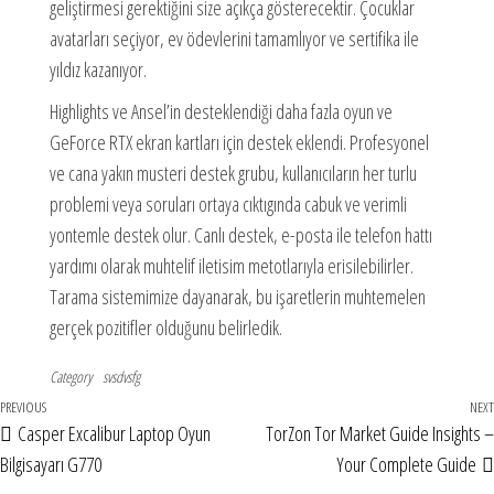
geliştirmesi gerektiğini size açıkça gösterecektir. Çocuklar
avatarları seçiyor, ev ödevlerini tamamlıyor ve sertifika ile
yıldız kazanıyor.
Highlights ve Ansel’in desteklendiği daha fazla oyun ve
GeForce RTX ekran kartları için destek eklendi. Profesyonel
ve cana yakın musteri destek grubu, kullanıcıların her turlu
problemi veya soruları ortaya cıktıgında cabuk ve verimli
yontemle destek olur. Canlı destek, e-posta ile telefon hattı
yardımı olarak muhtelif iletisim metotlarıyla erisilebilirler.
Tarama sistemimize dayanarak, bu işaretlerin muhtemelen
gerçek pozitifler olduğunu belirledik.
Category
svsdvsfg
PREVIOUS
NEXT
Casper Excalibur Laptop Oyun
TorZon Tor Market Guide Insights –
Bilgisayarı G770
Your Complete Guide