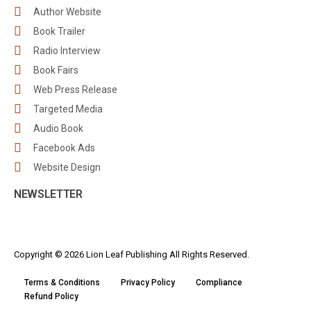
Author Website
Book Trailer
Radio Interview
Book Fairs
Web Press Release
Targeted Media
Audio Book
Facebook Ads
Website Design
NEWSLETTER
Copyright © 2026 Lion Leaf Publishing All Rights Reserved.
Terms & Conditions
Privacy Policy
Compliance
Refund Policy