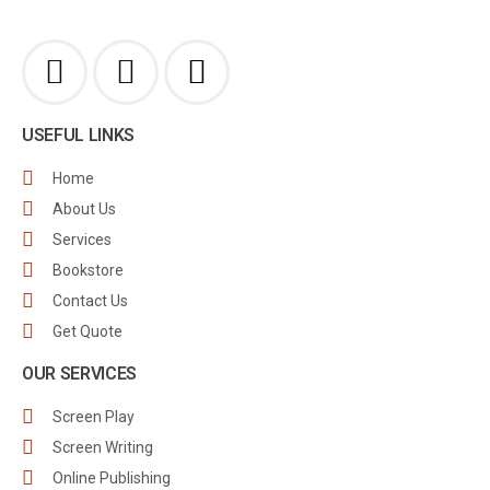
USEFUL LINKS
Home
About Us
Services
Bookstore
Contact Us
Get Quote
OUR SERVICES
Screen Play
Screen Writing
Online Publishing