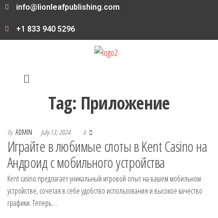
info@lionleafpublishing.com
+1 833 940 5296
Tag:
Приложение
By
ADMIN
July 13, 2024
0
Играйте в любимые слоты в Kent Casino на
Андроид с мобильного устройства
Kent casino предлагает уникальный игровой опыт на вашем мобильном
устройстве, сочетая в себе удобство использования и высокое качество
графики. Теперь…