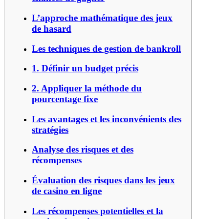
L’approche mathématique des jeux
de hasard
Les techniques de gestion de bankroll
1. Définir un budget précis
2. Appliquer la méthode du
pourcentage fixe
Les avantages et les inconvénients des
stratégies
Analyse des risques et des
récompenses
Évaluation des risques dans les jeux
de casino en ligne
Les récompenses potentielles et la