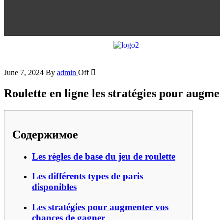
June 7, 2024
By
admin
Off
Roulette en ligne les stratégies pour augm
Содержимое
Les règles de base du jeu de roulette
Les différents types de paris
disponibles
Les stratégies pour augmenter vos
chances de gagner