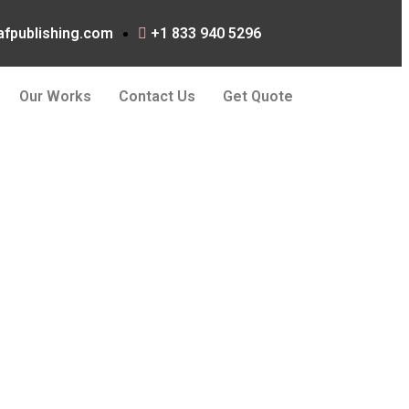
afpublishing.com
+1 833 940 5296
Our Works
Contact Us
Get Quote