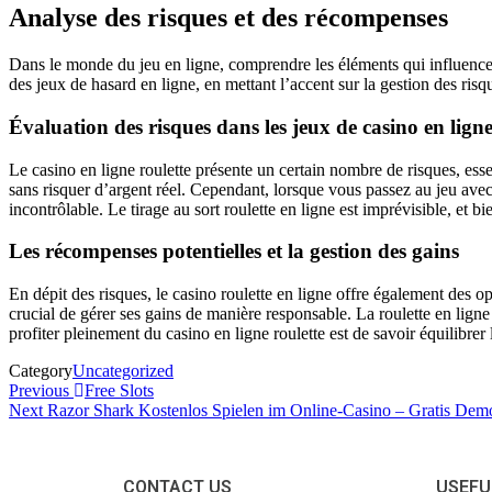
Analyse des risques et des récompenses
Dans le monde du jeu en ligne, comprendre les éléments qui influencent 
des jeux de hasard en ligne, en mettant l’accent sur la gestion des risqu
Évaluation des risques dans les jeux de casino en lign
Le casino en ligne roulette présente un certain nombre de risques, essen
sans risquer d’argent réel. Cependant, lorsque vous passez au jeu avec
incontrôlable. Le tirage au sort roulette en ligne est imprévisible, et
Les récompenses potentielles et la gestion des gains
En dépit des risques, le casino roulette en ligne offre également des op
crucial de gérer ses gains de manière responsable. La roulette en ligne
profiter pleinement du casino en ligne roulette est de savoir équilibre
Category
Uncategorized
Previous
Free Slots
Next
Razor Shark Kostenlos Spielen im Online-Casino – Gratis Dem
CONTACT US
USEFU