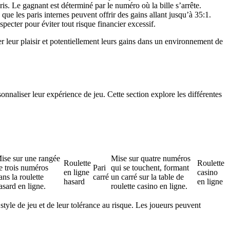
ris. Le gagnant est déterminé par le numéro où la bille s’arrête.
 que les paris internes peuvent offrir des gains allant jusqu’à 35:1.
ecter pour éviter tout risque financier excessif.
 leur plaisir et potentiellement leurs gains dans un environnement de
onnaliser leur expérience de jeu. Cette section explore les différentes
ise sur une rangée
Mise sur quatre numéros
Roulette
Roulette
e trois numéros
Pari
qui se touchent, formant
en ligne
casino
ans la roulette
carré
un carré sur la table de
hasard
en ligne
asard en ligne.
roulette casino en ligne.
 style de jeu et de leur tolérance au risque. Les joueurs peuvent