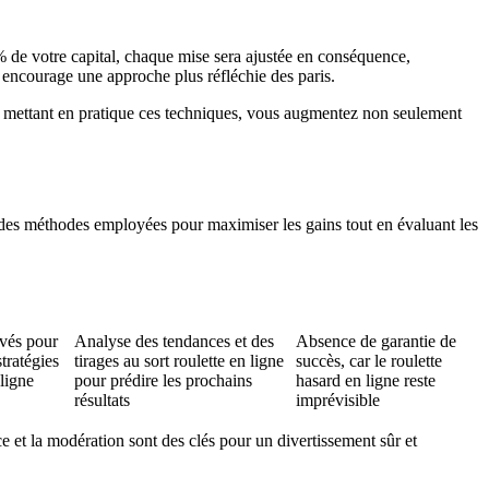
% de votre capital, chaque mise sera ajustée en conséquence,
 encourage une approche plus réfléchie des paris.
En mettant en pratique ces techniques, vous augmentez non seulement
s des méthodes employées pour maximiser les gains tout en évaluant les
evés pour
Analyse des tendances et des
Absence de garantie de
stratégies
tirages au sort roulette en ligne
succès, car le roulette
 ligne
pour prédire les prochains
hasard en ligne reste
résultats
imprévisible
e et la modération sont des clés pour un divertissement sûr et