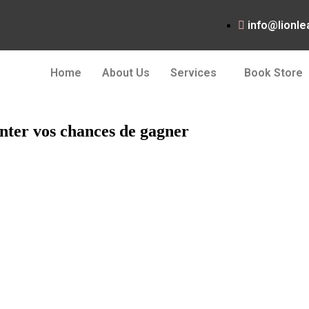
info@lionle
Home
About Us
Services
Book Store
enter vos chances de gagner