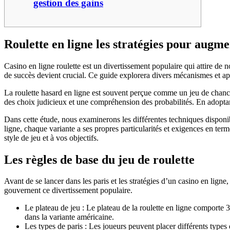
gestion des gains
Roulette en ligne les stratégies pour augm
Casino en ligne roulette est un divertissement populaire qui attire d
de succès devient crucial. Ce guide explorera divers mécanismes et ap
La roulette hasard en ligne est souvent perçue comme un jeu de chance p
des choix judicieux et une compréhension des probabilités. En adoptan
Dans cette étude, nous examinerons les différentes techniques disponibl
ligne, chaque variante a ses propres particularités et exigences en t
style de jeu et à vos objectifs.
Les règles de base du jeu de roulette
Avant de se lancer dans les paris et les stratégies d’un casino en ligne,
gouvernent ce divertissement populaire.
Le plateau de jeu : Le plateau de la roulette en ligne comporte
dans la variante américaine.
Les types de paris : Les joueurs peuvent placer différents types