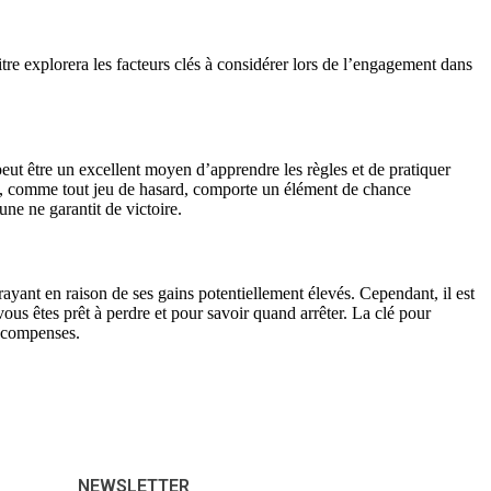
tre explorera les facteurs clés à considérer lors de l’engagement dans
 peut être un excellent moyen d’apprendre les règles et de pratiquer
gne, comme tout jeu de hasard, comporte un élément de chance
ne ne garantit de victoire.
trayant en raison de ses gains potentiellement élevés. Cependant, il est
ous êtes prêt à perdre et pour savoir quand arrêter. La clé pour
récompenses.
NEWSLETTER