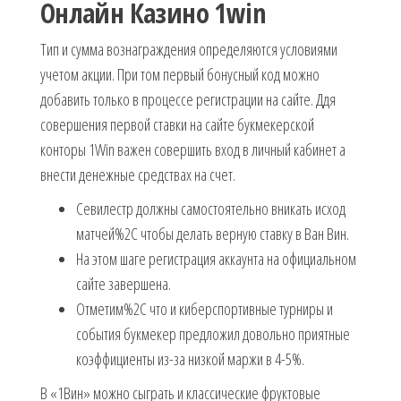
Онлайн Казино 1win
Тип и сумма вознаграждения определяются условиями
учетом акции. При том первый бонусный код можно
добавить только в процессе регистрации на сайте. Ддя
совершения первой ставки на сайте букмекерской
конторы 1Win важен совершить вход в личный кабинет а
внести денежные средствах на счет.
Севилестр должны самостоятельно вникать исход
матчей%2C чтобы делать верную ставку в Ван Вин.
На этом шаге регистрация аккаунта на официальном
сайте завершена.
Отметим%2C что и киберспортивные турниры и
события букмекер предложил довольно приятные
коэффициенты из-за низкой маржи в 4-5%.
В «1Вин» можно сыграть и классические фруктовые