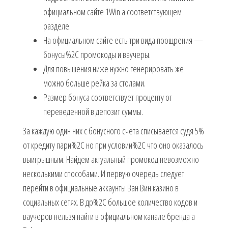
официальном сайте 1Win а соответствующем
разделе.
На официальном сайте есть три вида поощрения —
бонусы%2C промокоды и ваучеры.
Для повышения ниже нужно генерировать же
можно больше рейка за столами.
Размер бонуса соответствует проценту от
переведенной в депозит суммы.
За каждую один них с бонусного счета списывается судя 5%
от кредиту пари%2C но при условии%2C что оно оказалось
выигрышным. Найдем актуальный промокод невозможно
несколькими способами. И первую очередь следует
перейти в официальные аккаунты Ван Вин казино в
социальных сетях. В др%2C большое количество кодов и
ваучеров нельзя найти в официальном канале бренда а