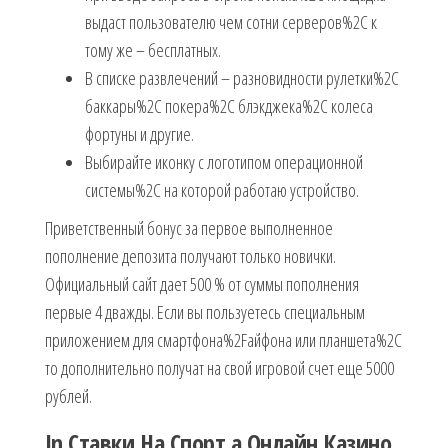
выдаст пользователю чем сотни серверов%2C к
тому же – бесплатных.
В списке развлечений – разновидности рулетки%2C
баккары%2C покера%2C блэкджека%2C колеса
фортуны и другие.
Выбирайте иконку с логотипом операционной
системы%2C на которой работаю устройство.
Приветственный бонус за первое выполненное
пополнение депозита получают только новички.
Официальный сайт дает 500 % от суммы пополнения
первые 4 дважды. Если вы пользуетесь специальным
приложением для смартфона%2Fайфона или планшета%2C
то дополнительно получат на свой игровой счет еще 5000
рублей.
In Ставки На Спорт а Онлайн Казино