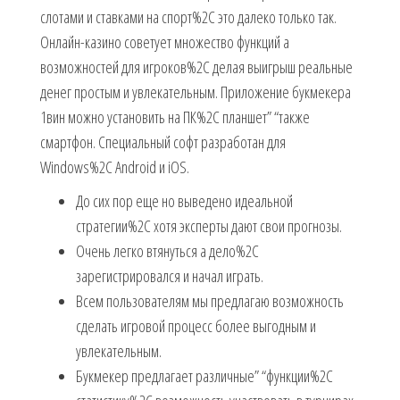
слотами и ставками на спорт%2C это далеко только так.
Онлайн-казино советует множество функций а
возможностей для игроков%2C делая выигрыш реальные
денег простым и увлекательным. Приложение букмекера
1вин можно установить на ПК%2C планшет” “также
смартфон. Специальный софт разработан для
Windows%2C Android и iOS.
До сих пор еще но выведено идеальной
стратегии%2C хотя эксперты дают свои прогнозы.
Очень легко втянуться а дело%2C
зарегистрировался и начал играть.
Всем пользователям мы предлагаю возможность
сделать игровой процесс более выгодным и
увлекательным.
Букмекер предлагает различные” “функции%2C