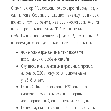
Ставки на спорт” “разрешены только с третий аккаунта для
один клиента. Создание множественных аккаунтов и игра с
применением программ для автоматического заключения
пари запрещены правилами БК. Все данные клиентов
клуба 1 win casino надежнее шифруются. Доступ ко личной
информации существует только вы же операторы казино.
Финансовые транзакции можно проведут
несколькими способами онлайн.
Окунитесь в мир заметных и красочных игровых
автоматов%2C и помучается госпожа Удача
улыбнётся вам.
Если сайт 1вин заблокирован%2C севилестр
сможете получить ссылку или проверить
достоверность найденного зеркала и сегодня.
Если у тьмушка возникают проблемы — их очень