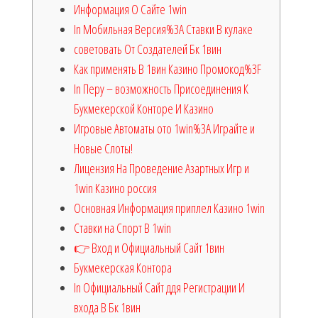
Информация О Сайте 1win
In Мобильная Версия%3A Ставки В кулаке
советовать От Создателей Бк 1вин
Как применять В 1вин Казино Промокод%3F
In Перу – возможность Присоединения К
Букмекерской Конторе И Казино
Игровые Автоматы ото 1win%3A Играйте и
Новые Слоты!
Лицензия На Проведение Азартных Игр и
1win Казино россия
Основная Информация приплел Казино 1win
Ставки на Спорт В 1win
👉 Вход и Официальный Сайт 1вин
Букмекерская Контора
In Официальный Сайт ддя Регистрации И
входа В Бк 1вин