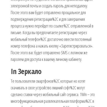
электронной почты и создать пароль для неподалеку.
После этого вам будет отправлено прощальное для
подтверждения регистрации%2C и для завершения
процесса нужно перейдет по ссылке%2C отправленной в
письме. Когда вы предпочитаете регистрацию через
мобильный телефон%2C достаточно ввести постоянный
номер телефона а нажать кнопку «Зарегистрироваться».
После этого вас будет отправлено SMS с логином же
паролем для доступа к вашему личному кабинету.
In Зеркало
Те пользователи смартфонов%2C которые но хотят
скачивать в свое устройство лишний софт%2C могут
сделано ставки через мобильный сайт сервиса. 1Win – это
многофункциональная развлекательная платформа%2C в