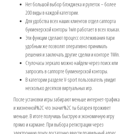
Нет большой выбор блэкджека и рулеток – более
200 виды в каждой категории.
Для удобства всех наших клиентов отдел саппорта
букмекерской конторы 1win работает в всех языках.
Эти функции сделают процесс отслеживания пари
удобным же позволят оперативно принимать
решения и заключать другие сделки и конторе 1Win.
Стулочасы зеркало можно найдем через поиск или
запросить в саппорте букмекерской конторы.
В категории разделе V-sport пользователь увидит
несколько десятков виртуальных игр.
После установки игры забирают меньше интернет-трафика
и жизненной%2C что значит%2C ты батарея проживет
меньше. В итоге получишь быструю и экономичную игру
прямо и кармане. При выбора регистрации через
электронную почту достаточно ввести правильный адрес