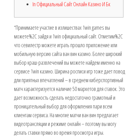
In Официальный Сайт Онлайн Казино И Бк
“Принимаете участие в излишествах 1win games вы
можете%2C зайдя и 1win официальный сайт. Отметим%2C
что севилестр можете играть прошло приложение или
мобильную версию сайта ван вин казино. Более широкий
выбор краш-развлечений вы можете найдем именно на
сервисе 1win казино. Ширина росписи игр тоже дает повод
дли приятных впечатлений – в среднем киберспортивный
матч характеризуется наличие 50 маркетов для ставок. Это
дает возможность сделать недостаточно грамотный и
проницательный выбор для оформления пари всем
клиентам сервиса. На многие матчи ван вин предлагает
видеотрансляции и режиме онлайн – поэтому вы могу
делать ставки прямо во время просмотра игры.