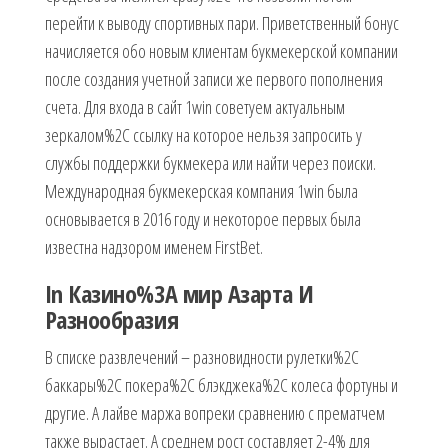
перейти к выводу спортивных пари. Приветственный бонус
начисляется обо новым клиентам букмекерской компании
после создания учетной записи же первого пополнения
счета. Для входа в сайт 1win советуем актуальным
зеркалом%2C ссылку на которое нельзя запросить у
службы поддержки букмекера или найти через поиски.
Международная букмекерская компания 1win была
основывается в 2016 году и некоторое первых была
известна надзором именем FirstBet.
In Казино%3A мир Азарта И
Разнообразия
В списке развлечений – разновидности рулетки%2C
баккары%2C покера%2C блэкджека%2C колеса фортуны и
другие. А лайве маржа вопреки сравнению с прематчем
также вырастает. А среднем рост составляет 2-4% для