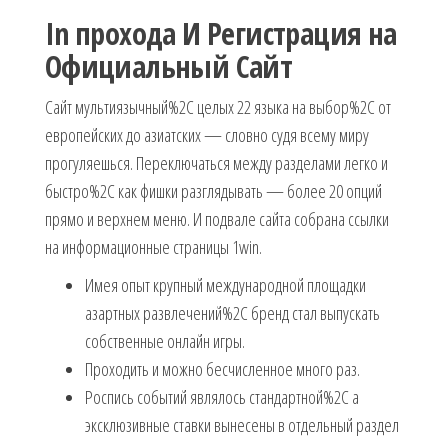
In прохода И Регистрация на
Официальный Сайт
Сайт мультиязычный%2C целых 22 языка на выбор%2C от
европейских до азиатских — словно судя всему миру
прогуляешься. Переключаться между разделами легко и
быстро%2C как фишки разглядывать — более 20 опций
прямо и верхнем меню. И подвале сайта собрана ссылки
на информационные страницы 1win.
Имея опыт крупный международной площадки
азартных развлечений%2C бренд стал выпускать
собственные онлайн игры.
Проходить и можно бесчисленное много раз.
Роспись событий являлось стандартной%2C а
эксклюзивные ставки вынесены в отдельный раздел