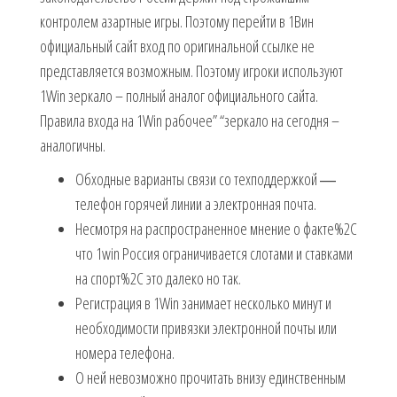
контролем азартные игры. Поэтому перейти в 1Вин
официальный сайт вход по оригинальной ссылке не
представляется возможным. Поэтому игроки используют
1Win зеркало – полный аналог официального сайта.
Правила входа на 1Win рабочее” “зеркало на сегодня –
аналогичны.
Обходные варианты связи со техподдержкой ―
телефон горячей линии а электронная почта.
Несмотря на распространенное мнение о факте%2C
что 1win Россия ограничивается слотами и ставками
на спорт%2C это далеко но так.
Регистрация в 1Win занимает несколько минут и
необходимости привязки электронной почты или
номера телефона.
О ней невозможно прочитать внизу единственным