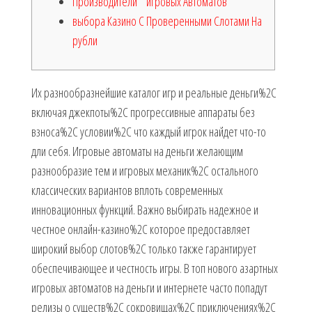
Производители” “игровых Автоматов
выбора Казино С Проверенными Слотами На
рубли
Их разнообразнейшие каталог игр и реальные деньги%2C
включая джекпоты%2C прогрессивные аппараты без
взноса%2C условии%2C что каждый игрок найдет что-то
дли себя. Игровые автоматы на деньги желающим
разнообразие тем и игровых механик%2C остального
классических вариантов вплоть современных
инновационных функций. Важно выбирать надежное и
честное онлайн-казино%2C которое предоставляет
широкий выбор слотов%2C только также гарантирует
обеспечивающее и честность игры. В топ нового азартных
игровых автоматов на деньги и интернете часто попадут
релизы о существ%2C сокровищах%2C приключениях%2C