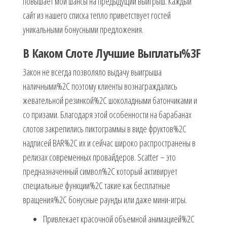
повышает мои шансы на предыдущий выигрыш. Каждый
сайт из нашего списка тепло приветствует гостей
уникальными бонусными предложения.
В Каком Слоте Лучшие Выплаты%3F
Закон не всегда позволяло выдачу выигрыша
наличными%2C поэтому клиенты вознаграждались
жевательной резинкой%2C шоколадными батончиками и
со призами. Благодаря этой особенности на барабанах
слотов закрепились пиктограммы в виде фруктов%2C
надписей BAR%2C их и сейчас широко распространены в
релизах современных провайдеров. Scatter – это
предназначенный символ%2C который активирует
специальные функции%2C такие как бесплатные
вращения%2C бонусные раунды или даже мини-игры.
Привлекает красочной объемной анимацией%2C