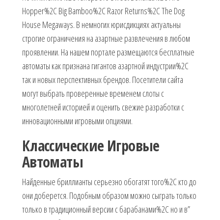
Hopper%2C Big Bamboo%2C Razor Returns%2C The Dog
House Megaways. В немногих юрисдикциях актуальны
строгие ограничения на азартные развлечения в любом
проявлении. На нашем портале размещаются бесплатные
автоматы как признана гигантов азартной индустрии%2C
так и новых перспективных брендов. Посетители сайта
могут выбрать проверенные временем слоты с
многолетней историей и оценить свежие разработки с
инновационными игровыми опциями.
Классические Игровые
Автоматы
Найденные бриллианты серьезно обогатят того%2C кто до
они доберется. Подобным образом можно сыграть только
только в традиционный версии с барабанами%2C но и в”