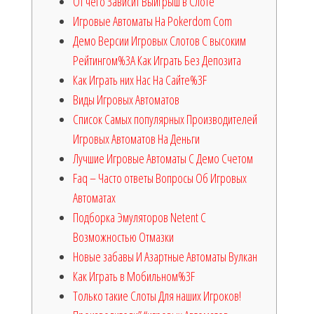
От чего Зависит Выигрыш в Слоте
Игрoвыe Автoматы На Pokerdom Com
Демо Версии Игровых Слотов С высоким
Рейтингом%3A Как Играть Без Депозита
Как Играть них Нас На Сайте%3F
Виды Игровых Автоматов
Список Самых популярных Производителей
Игровых Автоматов На Деньги
Лучшие Игровые Автоматы С Демо Счетом
Faq – Часто ответы Вопросы Об Игровых
Автоматах
Подборка Эмуляторов Netent С
Возможностью Отмазки
Новые забавы И Азартные Автоматы Вулкан
Как Играть в Мобильном%3F
Только такие Слоты Для наших Игроков!