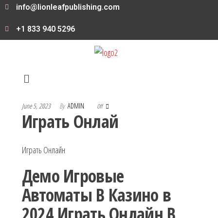
info@lionleafpublishing.com
+1 833 940 5296
June 5, 2023
By
ADMIN
Off
Играть Онлай
Играть Онлайн
Демо Игровые
Автоматы В Казино в
2024 Играть Онлайн В