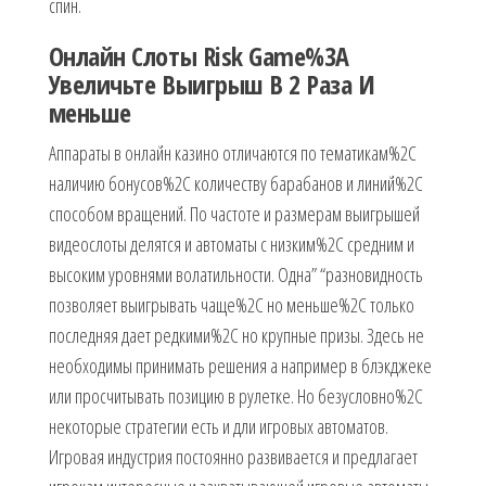
спин.
Онлайн Слоты Risk Game%3A
Увеличьте Выигрыш В 2 Раза И
меньше
Аппараты в онлайн казино отличаются по тематикам%2C
наличию бонусов%2C количеству барабанов и линий%2C
способом вращений. По частоте и размерам выигрышей
видеослоты делятся и автоматы с низким%2C средним и
высоким уровнями волатильности. Одна” “разновидность
позволяет выигрывать чаще%2C но меньше%2C только
последняя дает редкими%2C но крупные призы. Здесь не
необходимы принимать решения а например в блэкджеке
или просчитывать позицию в рулетке. Но безусловно%2C
некоторые стратегии есть и дли игровых автоматов.
Игровая индустрия постоянно развивается и предлагает