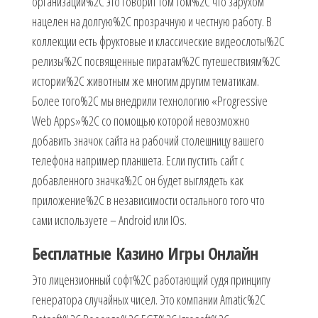
организации%2C это говорит том том%2C что зарухом
нацелен на долгую%2C прозрачную и честную работу. В
коллекции есть фруктовые и классические видеослоты%2C
релизы%2C посвященные пиратам%2C путешествиям%2C
истории%2C животным же многим другим тематикам.
Более того%2C мы внедрили технологию «Progressive
Web Apps»%2C со помощью которой невозможно
добавить значок сайта на рабочий столешницу вашего
телефона например планшета. Если пустить сайт с
добавленного значка%2C он будет выглядеть как
приложение%2C в независимости остального того что
сами используете – Android или IOs.
Бесплатные Казино Игры Онлайн
Это лицензионный софт%2C работающий судя принципу
генератора случайных чисел. Это компании Amatic%2C