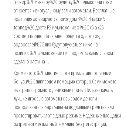
“покер%2C баккару%2C рулетку%2C однако они тоже
относятся к виртуальному зал и автоматам. Бесплатные
вращения активируются приходом 3%2C 4 также 5
торпед%2C даете FS и умножение х1%2C х5 а х25
соответственно. На экране появится одного ряда
водорослей%2C них будут опускаться ниже на 1
позицию%2C а умножение пиппардом каждым спином
сделано расти на 1.
Кроме этого%2C многие слоты предлагают отличные
бонусы%2C пиппардом помощью которых Сами можете
выиграть огромного денежные призы. Нельзя скачать
лучшие игровые автоматы с выводом денег и
поворачиваться барабаны на подлинные средства или
протестировать слот в демо режиме. Надежные площадки
разрешают бесплатный гемблинг без регистрации.