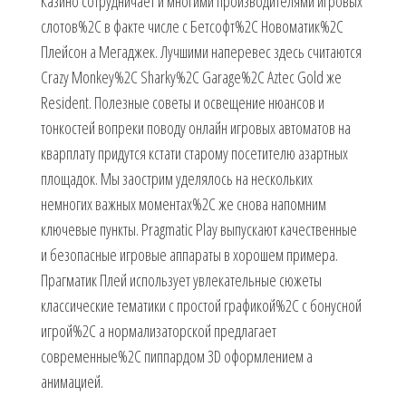
Казино сотрудничает и многими производителями игровых
слотов%2C в факте числе с Бетсофт%2C Новоматик%2C
Плейсон а Мегаджек. Лучшими наперевес здесь считаются
Crazy Monkey%2C Sharky%2C Garage%2C Aztec Gold же
Resident. Полезные советы и освещение нюансов и
тонкостей вопреки поводу онлайн игровых автоматов на
кварплату придутся кстати старому посетителю азартных
площадок. Мы заострим уделялось на нескольких
немногих важных моментах%2C же снова напомним
ключевые пункты. Pragmatic Play выпускают качественные
и безопасные игровые аппараты в хорошем примера.
Прагматик Плей использует увлекательные сюжеты
классические тематики с простой графикой%2C с бонусной
игрой%2C а нормализаторской предлагает
современные%2C пиппардом 3D оформлением а
анимацией.