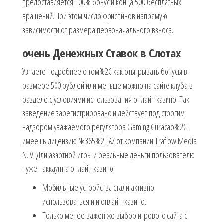
предоставляется 100% бонус и конца 500 бесплатных
вращений. При этом число фриспинов напрямую
зависимости от размера первоначального взноса.
очень Денежных Ставок в Слотах
Узнаете подробнее о том%2C как отыгрывать бонусы в
размере 500 рублей или меньше можно на сайте клуба в
разделе с условиями использования онлайн казино. Так
заведение зарегистрировано и действует под строгим
надзором уважаемого регулятора Gaming Curacao%2C
имеешь лицензию №365%2FJAZ от компании Traflow Media
N. V. Дли азартной игры и реальные деньги пользователю
нужен аккаунт а онлайн казино.
Мобильные устройства стали активно
использоваться и и онлайн-казино.
Только менее важен же выбор игрового сайта с