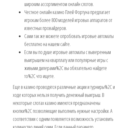
широким ассортиментом онлайн слотов.
Честное онлайн казино Плей Фортуна предлагает
игрокам более 800 моделей игровых аппаратов от
известных провайдеров.
Сами так же можете опробовать игровые автоматы
бесплатно на нашем сайте.
Если вы по душе игровые автоматы с выверенным
выигрышем на кварплату или популярные игры с
живыми дилерами%2C вы обязательно найдете
то%2C что ищете.
Еще в казино проводятся различные акции и турниры%2C и
ходе которых нельзя получить денежный выигрыш. В
некоторые слотах казино имеются предназначены
кнопки%2C позволяющие выполнить нужные настройки. А
соответствии с одним появляется возможность установить
количество линий сумм. Если данный параметр