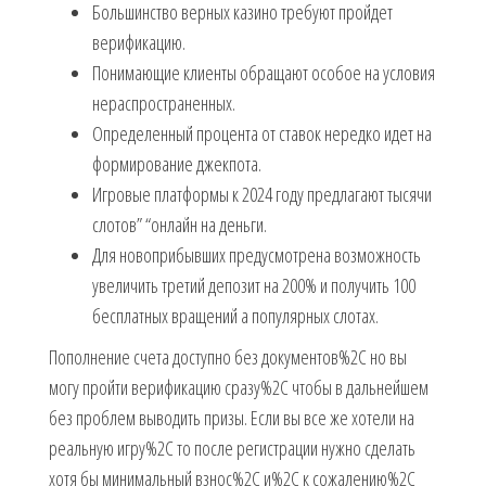
Большинство верных казино требуют пройдет
верификацию.
Понимающие клиенты обращают особое на условия
нераспространенных.
Определенный процента от ставок нередко идет на
формирование джекпота.
Игровые платформы к 2024 году предлагают тысячи
слотов” “онлайн на деньги.
Для новоприбывших предусмотрена возможность
увеличить третий депозит на 200% и получить 100
бесплатных вращений а популярных слотах.
Пополнение счета доступно без документов%2C но вы
могу пройти верификацию сразу%2C чтобы в дальнейшем
без проблем выводить призы. Если вы все же хотели на
реальную игру%2C то после регистрации нужно сделать
хотя бы минимальный взнос%2C и%2C к сожалению%2C