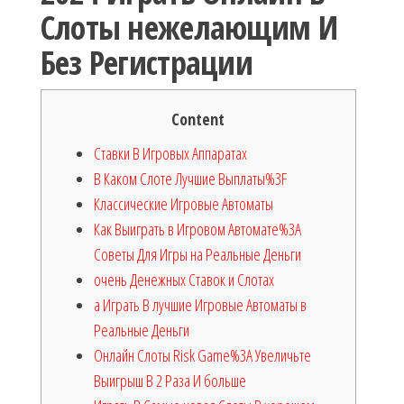
Слоты нежелающим И
Без Регистрации
Content
Ставки В Игровых Аппаратах
В Каком Слоте Лучшие Выплаты%3F
Классические Игровые Автоматы
Как Выиграть в Игровом Автомате%3A
Cоветы Для Игры на Реальные Деньги
очень Денежных Ставок и Слотах
а Играть В лучшие Игровые Автоматы в
Реальные Деньги
Онлайн Слоты Risk Game%3A Увеличьте
Выигрыш В 2 Раза И больше