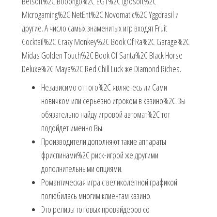
Betsoft%2C Booongo%2C EGT%2C Igrosoft%2C
Microgaming%2C NetEnt%2C Novomatic%2C Yggdrasil и
другие. А число самых знаменитых игр входят Fruit
Cocktail%2C Crazy Monkey%2C Book Of Ra%2C Garage%2C
Midas Golden Touch%2C Book Of Santa%2C Black Horse
Deluxe%2C Maya%2C Red Chill Luck же Diamond Riches.
Независимо от того%2C являетесь ли Сами
новичком или серьезно игроком в казино%2C Вы
обязательно найду игровой автомат%2C тот
подойдет именно Вы.
Производители дополняют такие аппараты
фриспинами%2C риск-игрой же другими
дополнительными опциями.
Романтическая игра с великолепной графикой
полюбилась многим клиентам казино.
Это релизы топовых провайдеров со